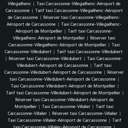
Villegailhenc
|
Taxi Carcassonne-Villegailhenc-Aéroport de
Carcassonne
|
Tarif taxi Carcassonne-Villegailhenc-Aéroport
de Carcassonne
|
Réserver taxi Carcassonne-Villegailhenc-
Aéroport de Carcassonne
|
Taxi Carcassonne-Villegailhenc-
Aéroport de Montpellier
|
Tarif taxi Carcassonne-
Villegailhenc-Aéroport de Montpellier
|
Réserver taxi
Carcassonne-Villegailhenc-Aéroport de Montpellier
|
Taxi
Carcassonne-Villedubert
|
Tarif taxi Carcassonne-Villedubert
|
Réserver taxi Carcassonne-Villedubert
|
Taxi Carcassonne-
Villedubert-Aéroport de Carcassonne
|
Tarif taxi
Carcassonne-Villedubert-Aéroport de Carcassonne
|
Réserver
taxi Carcassonne-Villedubert-Aéroport de Carcassonne
|
Taxi Carcassonne-Villedubert-Aéroport de Montpellier
|
Tarif taxi Carcassonne-Villedubert-Aéroport de Montpellier
|
Réserver taxi Carcassonne-Villedubert-Aéroport de
Montpellier
|
Taxi Carcassonne-Villalier
|
Tarif taxi
Carcassonne-Villalier
|
Réserver taxi Carcassonne-Villalier
|
Taxi Carcassonne-Villalier-Aéroport de Carcassonne
|
Tarif
taxi Carcassonne-Villalier-Aéroport de Carcassonne
|