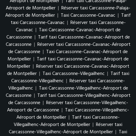
Aéroport de Montpellier
|
Tarif taxi Carcassonne-Palaja-
Aéroport de Montpellier
|
Réserver taxi Carcassonne-Palaja-
Aéroport de Montpellier
|
Taxi Carcassonne-Cavanac
|
Tarif
taxi Carcassonne-Cavanac
|
Réserver taxi Carcassonne-
Cavanac
|
Taxi Carcassonne-Cavanac-Aéroport de
Carcassonne
|
Tarif taxi Carcassonne-Cavanac-Aéroport de
Carcassonne
|
Réserver taxi Carcassonne-Cavanac-Aéroport
de Carcassonne
|
Taxi Carcassonne-Cavanac-Aéroport de
Montpellier
|
Tarif taxi Carcassonne-Cavanac-Aéroport de
Montpellier
|
Réserver taxi Carcassonne-Cavanac-Aéroport
de Montpellier
|
Taxi Carcassonne-Villegailhenc
|
Tarif taxi
Carcassonne-Villegailhenc
|
Réserver taxi Carcassonne-
Villegailhenc
|
Taxi Carcassonne-Villegailhenc-Aéroport de
Carcassonne
|
Tarif taxi Carcassonne-Villegailhenc-Aéroport
de Carcassonne
|
Réserver taxi Carcassonne-Villegailhenc-
Aéroport de Carcassonne
|
Taxi Carcassonne-Villegailhenc-
Aéroport de Montpellier
|
Tarif taxi Carcassonne-
Villegailhenc-Aéroport de Montpellier
|
Réserver taxi
Carcassonne-Villegailhenc-Aéroport de Montpellier
|
Taxi