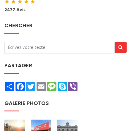
★
★
★
★
★
2477 Avis
CHERCHER
PARTAGER
Share
Facebook
Twitter
Email
Message
Skype
Viber
GALERIE PHOTOS